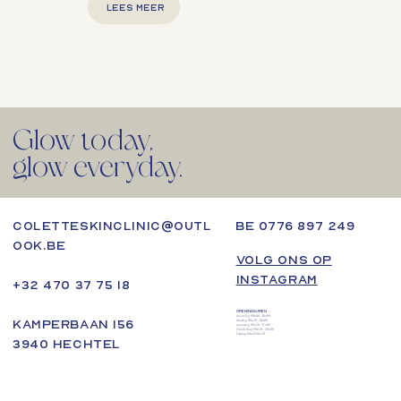
LEES MEER
Glow today,
glow everyday.
BE 0776 897 249
coletteskinclinic@outl
ook.be
VOLG ONS OP
INSTAGRAM
+32 470 37 75 18
OPENINGSUREN
maandag 09u00 - 18u00
Kamperbaan 156
dinsdag 08u30 - 18u00
woensdag 08u30 - 17u00
Donderdag 09u30 - 20u00
Vrijdag 08u30-16u30
3940 Hechtel