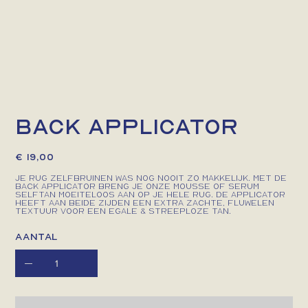
BACK APPLICATOR
Prijs
€ 19,00
Je rug zelfbruinen was nog nooit zo makkelijk. Met de
Back Applicator breng je onze mousse of serum
selftan moeiteloos aan op je hele rug. De applicator
heeft aan beide zijden een extra zachte, fluwelen
textuur voor een egale & streeploze tan.
Aantal