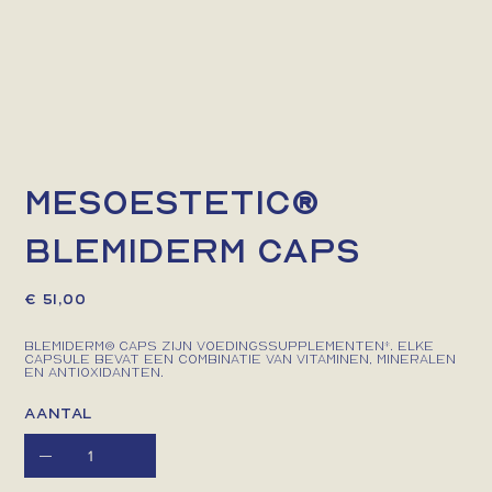
mesoestetic®
blemiderm caps
Prijs
€ 51,00
blemiderm® caps zijn voedingssupplementen*. Elke
capsule bevat een combinatie van vitaminen, mineralen
en antioxidanten.
Aantal