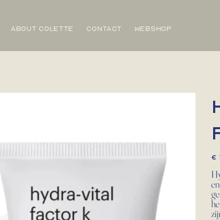
ABOUT COLETTE
CONTACT
WEBSHOP
Prijs
€ 
Hy
en
ge
he
zi