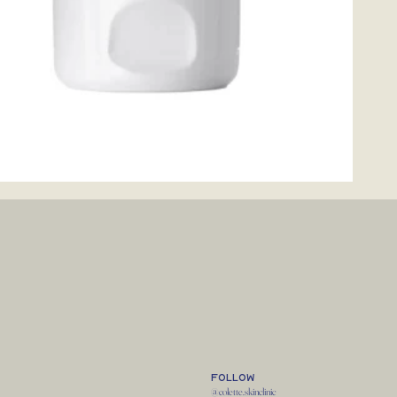
follow
@colette.skinclinic