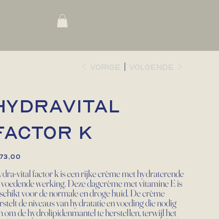
Vorige
Volgende
Hydravital
factor K
73,00
dra-vital factor k is een rijke crème met hydraterende
 voedende werking. Deze dagcrème met vitamine E is
schikt voor de normale en droge huid. De crème
rstelt de niveaus van hydratatie en voeding die nodig
jn om de hydrolipidenmantel te herstellen, terwijl het