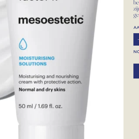
be
zi
ge
A
N