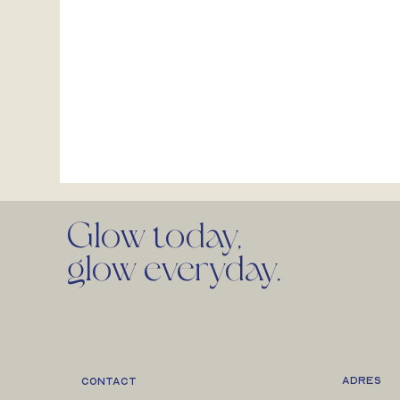
Glow today,
glow everyday.
ADRES
Contact