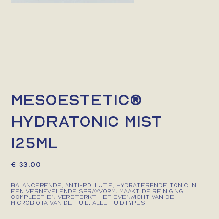
mesoestetic®
hydratonic mist
125ml
Prijs
€ 33,00
Balancerende, anti-pollutie, hydraterende tonic in
een vernevelende sprayvorm. Maakt de reiniging
compleet en versterkt het evenwicht van de
microbiota van de huid. Alle huidtypes.