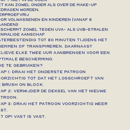
t kan zowel onder als over de make-up
edragen worden.
erproefvrij
or volwassenen en kinderen (vanaf 6
anden)!
eschermt zowel tegen UVA- als UVB-stralen
enmalige aanschaf
aterbestendig tot 80 minuten tijdens het
wemmen of transpireren. Daarnaast
elieve elke twee uur aanbrengen voor een
ptimale bescherming.
OE TE GEBRUIKEN?
tap 1: Draai het onderste patroon
oorzichtig tot dat het losschroeft van
e Brush on Block.
ap 2: Verwijder de deksel van het nieuwe
atroon.
tap 3: Draai het patroon voorzichtig weer
st.
T OP! Vast is vast.