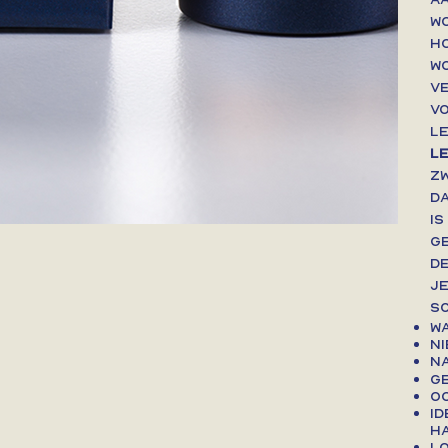
w
h
w
v
Vo
l
l
z
d
i
g
D
j
s
Wa
Ni
Na
G
Oo
Id
ha
Lo