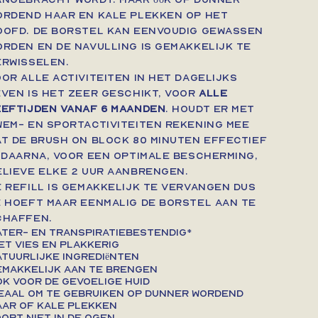
ordend haar en kale plekken op het
oofd. De borstel kan eenvoudig gewassen
orden en de navulling is gemakkelijk te
erwisselen.
or alle activiteiten in het dagelijks
even is het zeer geschikt, voor
alle
eeftijden vanaf 6 maanden
. Houdt er met
wem- en sportactiviteiten rekening mee
at de Brush On Block 80 minuten effectief
s daarna, voor een optimale bescherming,
elieve elke 2 uur aanbrengen.
e refill is gemakkelijk te vervangen dus
e hoeft maar eenmalig de borstel aan te
chaffen.
ter- en transpiratiebestendig*
et vies en plakkerig
tuurlijke ingrediënten
emakkelijk aan te brengen
k voor de gevoelige huid
eaal om te gebruiken op dunner wordend
ar of kale plekken
opt niet in de ogen