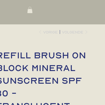
Vorige
Volgende
Refill Brush On
Block Mineral
Sunscreen SPF
30 -