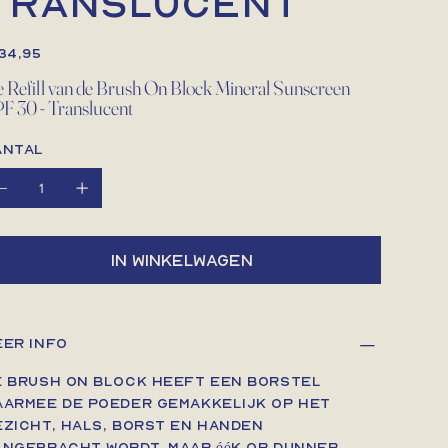
Translucent
34,95
 Refill van de Brush On Block Mineral Sunscreen
F 30 - Translucent
antal
In winkelwagen
eer info
e Brush On Block heeft een borstel
aarmee de poeder gemakkelijk op het
ezicht, hals, borst en handen
angebracht wordt. Maar óók op dunner