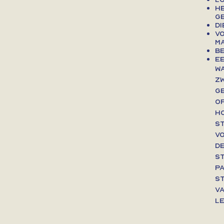
He
g
Di
Vo
ma
B
E
W
z
g
o
H
S
v
d
St
p
S
va
LE