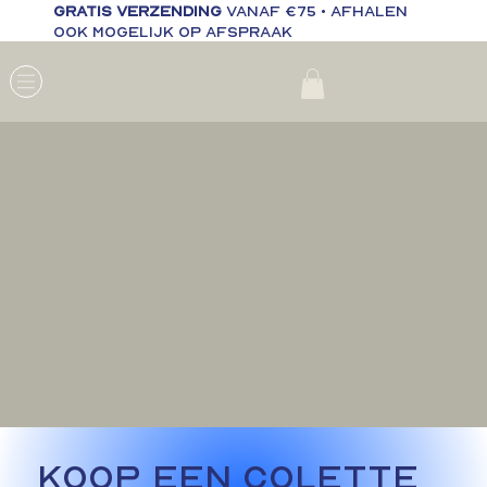
Gratis verzending
vanaf €75 • Afhalen
ook mogelijk op afspraak
KOOP EEN COLETTE