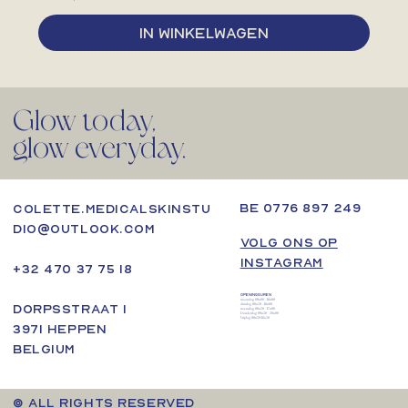
In winkelwagen
Glow today,
glow everyday.
BE 0776 897 249
colette.medicalskinstu
dio@outlook.com
VOLG ONS OP
INSTAGRAM
+32 470 37 75 18
OPENINGSUREN
maandag 09u00 - 18u00
Dorpsstraat 1
dinsdag 08u30 - 18u00
woensdag 08u30 - 17u00
Donderdag 09u30 - 20u00
Vrijdag 08u30-16u30
3971 Heppen
Belgium
© ALL RIGHTS RESERVED